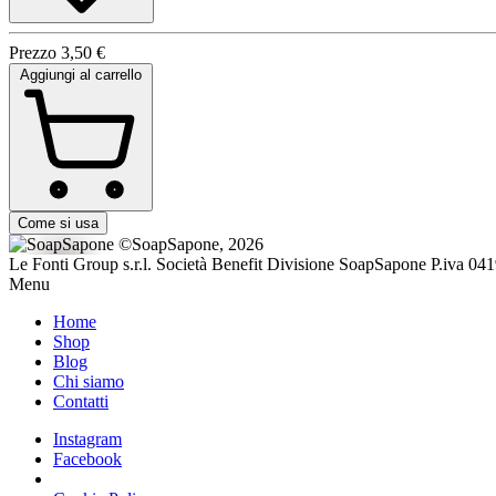
Prezzo
3,50 €
Aggiungi al carrello
Come si usa
©SoapSapone, 2026
Le Fonti Group s.r.l. Società Benefit Divisione SoapSapone P.iva 04
Menu
Home
Shop
Blog
Chi siamo
Contatti
Instagram
Facebook