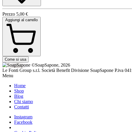
Prezzo
5,00 €
Aggiungi al carrello
Come si usa
©SoapSapone, 2026
Le Fonti Group s.r.l. Società Benefit Divisione SoapSapone P.iva 04
Menu
Home
Shop
Blog
Chi siamo
Contatti
Instagram
Facebook